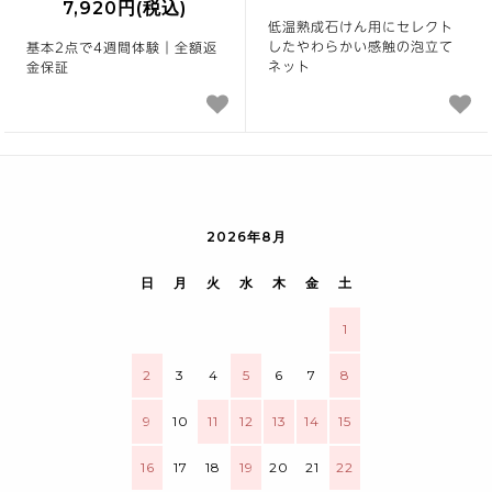
7,920円(税込)
低温熟成石けん用にセレクト
したやわらかい感触の泡立て
基本2点で4週間体験｜全額返
ネット
金保証
2026年8月
日
月
火
水
木
金
土
1
2
3
4
5
6
7
8
9
10
11
12
13
14
15
16
17
18
19
20
21
22