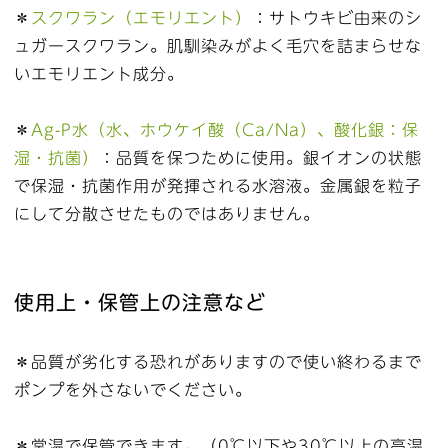
＊
スクワラン（エモリエント）
：サトウキビ由来のシ
ュガースクワラン。肌馴染みがよく毛穴を詰まらせな
いエモリエント成分。
＊
Ag-P水（水、ホウケイ酸（Ca/Na）、酸化銀：保
湿・抗菌）
：品質を保つために使用。銀イオンの状態
で保湿・抗菌作用が発揮される水溶液。金属銀を粒子
にして分散させたものではありません。
使用上・保管上の注意など
＊品質が劣化する恐れがありますので使い終わるまで
ポンプを外さないでください。
＊常温で保管できます。（0℃以下や30℃以上の高温